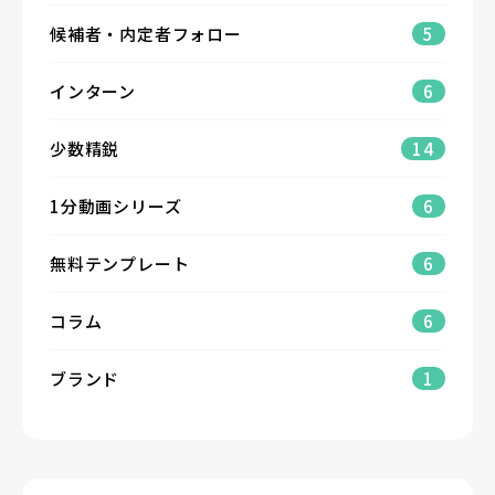
候補者・内定者フォロー
5
インターン
6
少数精鋭
14
1分動画シリーズ
6
無料テンプレート
6
コラム
6
ブランド
1