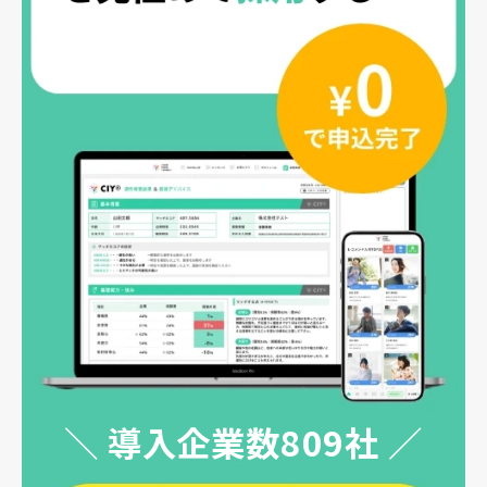
＼ 導入企業数809社 ／