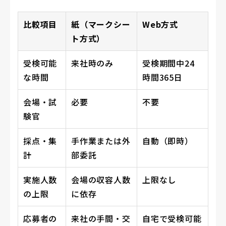
比較項目
紙（マークシー
Web方式
ト方式）
受検可能
来社時のみ
受検期間中24
な時間
時間365日
会場・試
必要
不要
験官
採点・集
手作業または外
自動（即時）
計
部委託
実施人数
会場の収容人数
上限なし
の上限
に依存
応募者の
来社の手間・交
自宅で受検可能