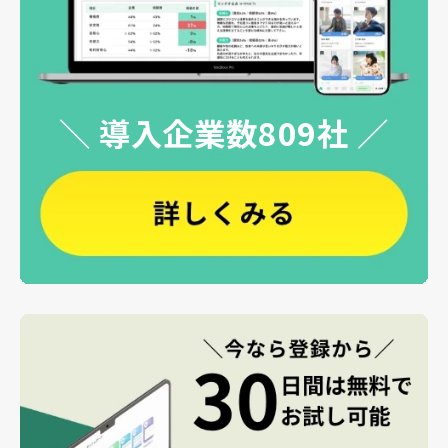
＼ 導入企業数809社 ／