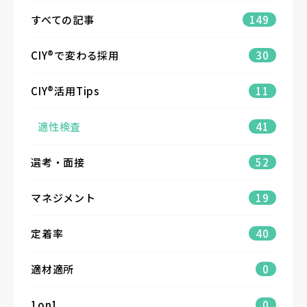
すべての記事
149
CIY®で変わる採用
30
CIY®活用Tips
11
適性検査
41
選考・面接
52
マネジメント
19
定着率
40
適材適所
0
1on1
0