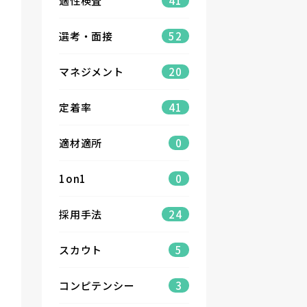
適性検査
41
選考・面接
52
マネジメント
20
定着率
41
適材適所
0
1on1
0
採用手法
24
スカウト
5
コンピテンシー
3