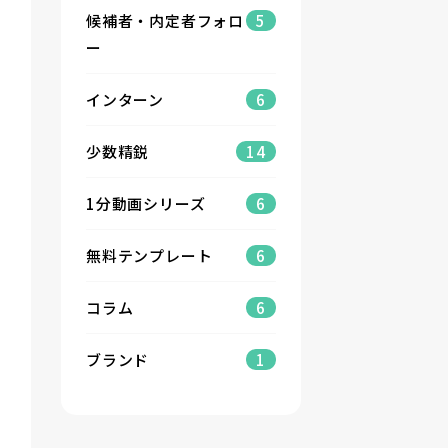
候補者・内定者フォロ
5
ー
インターン
6
少数精鋭
14
1分動画シリーズ
6
無料テンプレート
6
コラム
6
ブランド
1