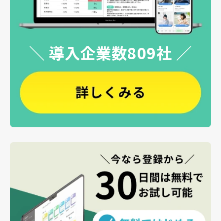
＼ 導入企業数809社 ／