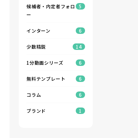
候補者・内定者フォロ
5
ー
インターン
6
少数精鋭
14
1分動画シリーズ
6
無料テンプレート
6
コラム
6
ブランド
1