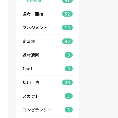
適性検査
41
選考・面接
52
マネジメント
19
定着率
40
適材適所
0
1on1
0
採用手法
24
スカウト
5
コンピテンシー
3