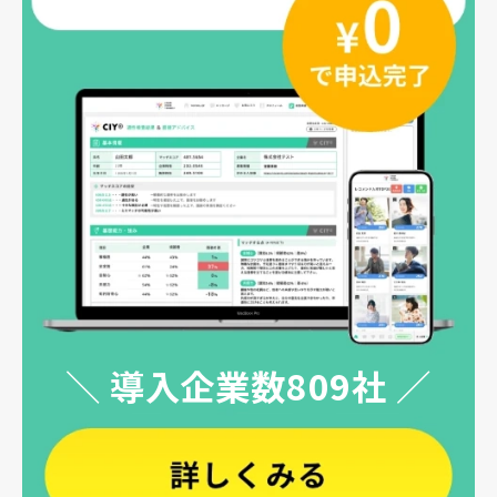
＼ 導入企業数809社 ／