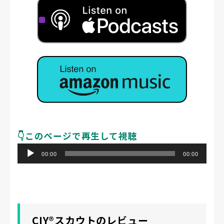
👇️このページで再生して視聴
音
00:00
00:00
声
プ
レ
ー
CIY®スカウトのレビュー
ヤ