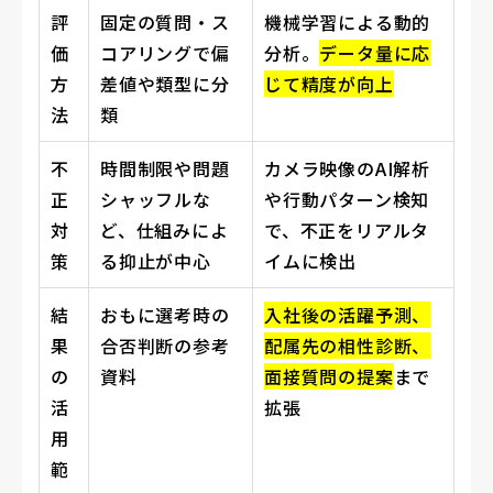
評
固定の質問・ス
機械学習による動的
価
コアリングで偏
分析。
データ量に応
方
差値や類型に分
じて精度が向上
法
類
不
時間制限や問題
カメラ映像のAI解析
正
シャッフルな
や行動パターン検知
対
ど、仕組みによ
で、不正をリアルタ
策
る抑止が中心
イムに検出
結
おもに選考時の
入社後の活躍予測、
果
合否判断の参考
配属先の相性診断、
の
資料
面接質問の提案
まで
活
拡張
用
範