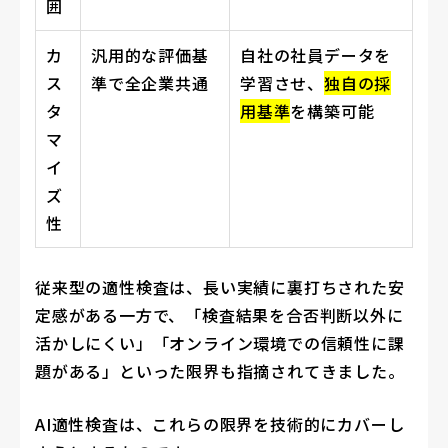
囲
カ
汎用的な評価基
自社の社員データを
ス
準で全企業共通
学習させ、
独自の採
タ
用基準
を構築可能
マ
イ
ズ
性
従来型の適性検査は、長い実績に裏打ちされた安
定感がある一方で、「検査結果を合否判断以外に
活かしにくい」「オンライン環境での信頼性に課
題がある」といった限界も指摘されてきました。
AI適性検査は、これらの限界を技術的にカバーし