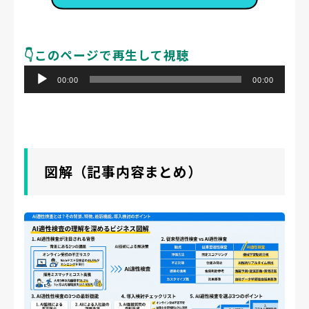
👇️このページで再生して視聴
音
00:00
00:00
声
プ
レ
ー
図解（記事内容まとめ）
ヤ
ー