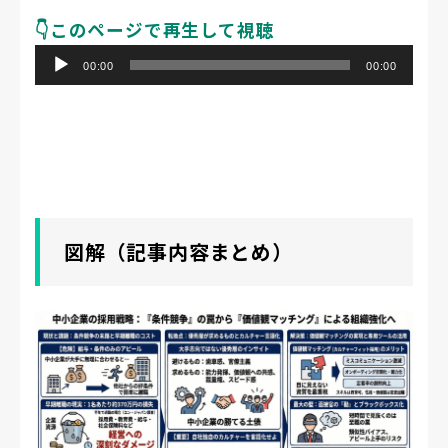
👇️このページで再生して視聴
音
00:00
00:00
声
プ
レ
ー
ヤ
ー
図解（記事内容まとめ）