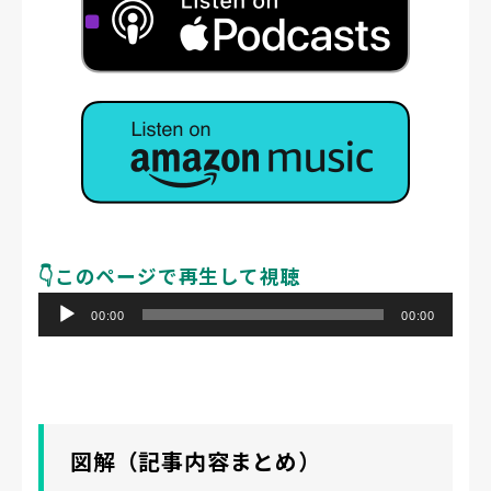
👇️このページで再生して視聴
音
00:00
00:00
声
プ
レ
ー
図解（記事内容まとめ）
ヤ
ー