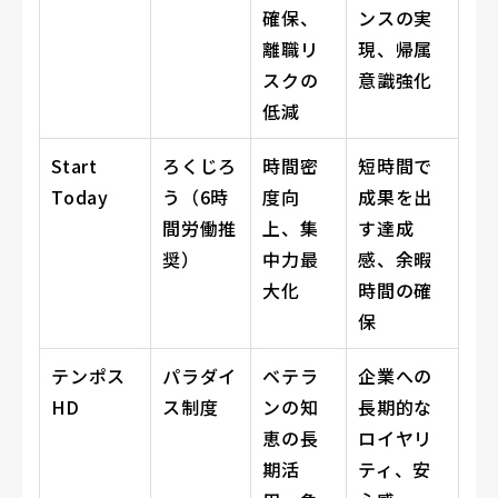
確保、
ンスの実
離職リ
現、帰属
スクの
意識強化
低減
Start
ろくじろ
時間密
短時間で
Today
う（6時
度向
成果を出
間労働推
上、集
す達成
奨）
中力最
感、余暇
大化
時間の確
保
テンポス
パラダイ
ベテラ
企業への
HD
ス制度
ンの知
長期的な
恵の長
ロイヤリ
期活
ティ、安