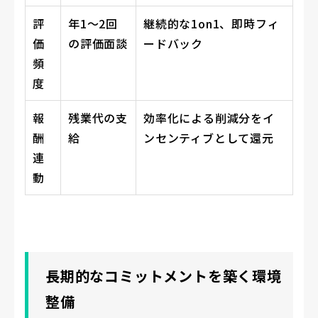
評
年1〜2回
継続的な1on1、即時フィ
価
の評価面談
ードバック
頻
度
報
残業代の支
効率化による削減分をイ
酬
給
ンセンティブとして還元
連
動
長期的なコミットメントを築く環境
整備