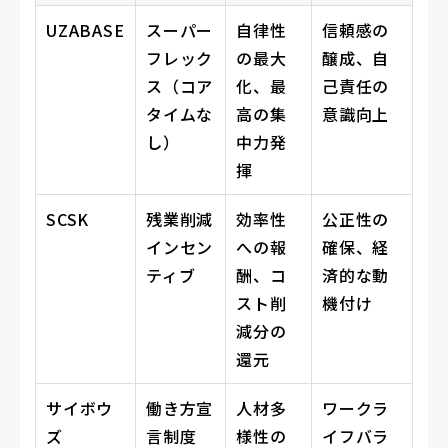
UZABASE
スーパー
自律性
信頼感の
フレック
の最大
醸成、自
ス（コア
化、最
己責任の
タイムな
高の集
意識向上
し）
中力発
揮
SCSK
残業削減
効率性
公正性の
インセン
への報
確保、経
ティブ
酬、コ
済的な動
スト削
機付け
減分の
還元
サイボウ
働き方宣
人材多
ワークラ
ズ
言制度
様性の
イフバラ