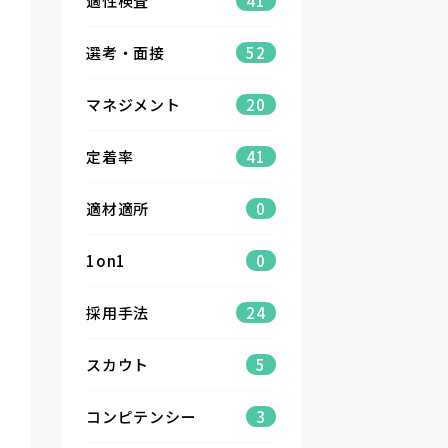
適性検査
41
選考・面接
52
マネジメント
20
定着率
41
適材適所
0
1on1
0
採用手法
24
スカウト
5
コンピテンシー
3