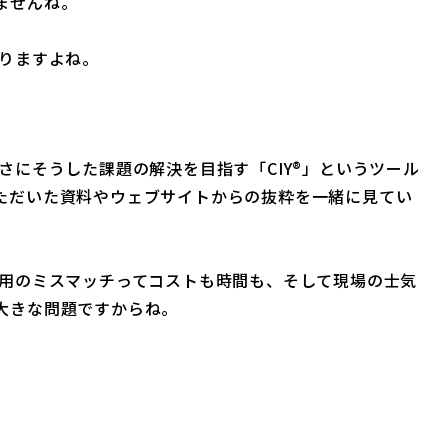
ませんね。
矢
印
りますよね。
キ
ー
を
使
さにそうした課題の解決を目指す「CIY®」というツール
っ
ただいた資料やウェブサイトからの抜粋を一緒に見てい
て
。
く
だ
用のミスマッチってコストも時間も、そして現場の士気
さ
大きな問題ですからね。
い。