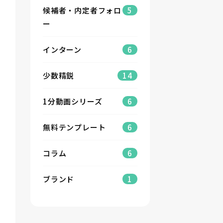
候補者・内定者フォロ
5
ー
インターン
6
少数精鋭
14
1分動画シリーズ
6
無料テンプレート
6
コラム
6
ブランド
1