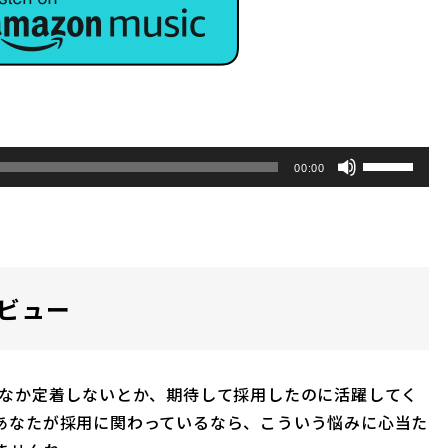
ボ
00:00
リ
ュ
ー
ム
レビュー
調
節
に
は
なか定着しないとか、期待して採用したのに活躍してく
上
あなたが採用に関わっているなら、こういう悩みに心当た
下