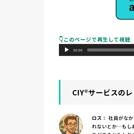
👇️このページで再生して視聴
音
00:00
声
プ
レ
ー
ヤ
CIY®サービスの
ー
ロス：
社員がなか
れないとか…もし