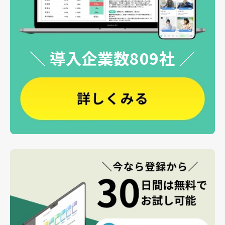
＼ 導入企業数809社 ／