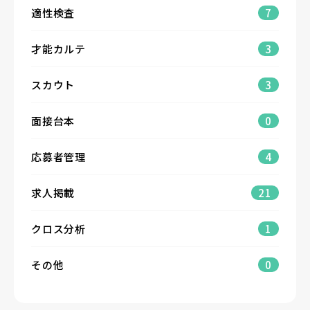
適性検査
7
才能カルテ
3
スカウト
3
面接台本
0
応募者管理
4
求人掲載
21
クロス分析
1
その他
0