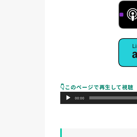
👇️このページで再生して視聴
音
00:00
声
プ
レ
ー