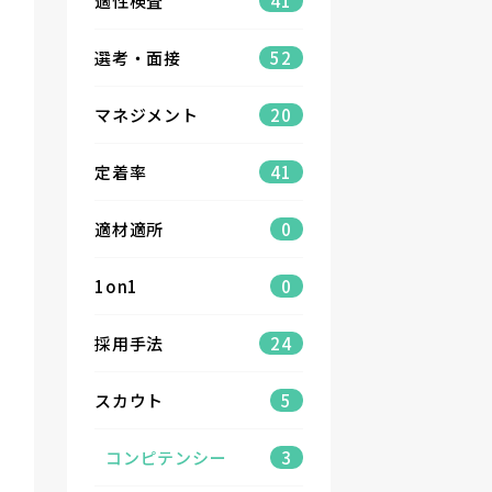
適性検査
41
選考・面接
52
マネジメント
20
定着率
41
適材適所
0
1on1
0
採用手法
24
スカウト
5
コンピテンシー
3