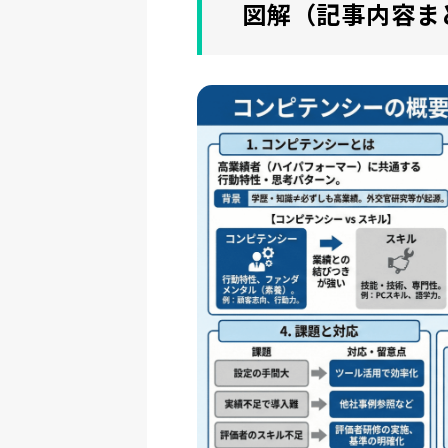
ヤ
図解（記事内容ま
ー