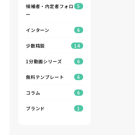
候補者・内定者フォロ
5
ー
インターン
6
少数精鋭
14
1分動画シリーズ
6
無料テンプレート
6
コラム
6
ブランド
1