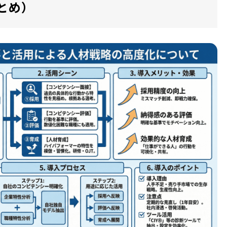
とめ）
調
節
に
は
上
下
矢
印
キ
ー
を
使
っ
て
く
だ