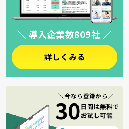
＼ 導入企業数809社 ／