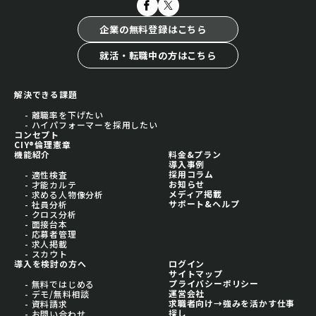
企業の無料登録はこちら
就活・転職中の方はこちら
解決できる課題
- 離職率を下げたい
- ハイパフォーマーを採用したい
コンセプト
CIY®倫理憲章
機能紹介
料金&プラン
導入事例
採用コラム
- 適性検査
お知らせ
- 才能カルテ
メディア掲載
- 求める人物像分析
サポート&ヘルプ
- 社員分析
- クロス分析
- 面接台本
- 応募者管理
- 求人掲載
- スカウト
導入を検討の方へ
ログイン
サイトマップ
プライバシーポリシー
- 無料ではじめる
運営会社
- デモ/無料相談
求職者向け→強みを活かす仕事
- 資料請求
探し
- お問い合わせ