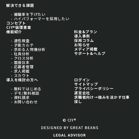
解決できる課題
- 離職率を下げたい
- ハイパフォーマーを採用したい
コンセプト
CIY®倫理憲章
機能紹介
料金&プラン
導入事例
採用コラム
- 適性検査
お知らせ
- 才能カルテ
メディア掲載
- 求める人物像分析
サポート&ヘルプ
- 社員分析
- クロス分析
- 面接台本
- 応募者管理
- 求人掲載
- スカウト
導入を検討の方へ
ログイン
サイトマップ
プライバシーポリシー
- 無料ではじめる
運営会社
- デモ/無料相談
求職者向け→強みを活かす仕事
- 資料請求
探し
- お問い合わせ
© CIY®