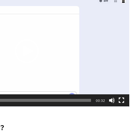
00:32
？