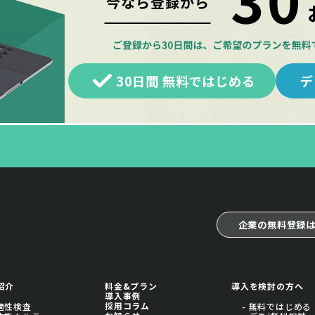
30日間 無料ではじめる
デ
企業の無料登録
紹介
料金&プラン
導入を検討の方へ
導入事例
採用コラム
 適性検査
- 無料ではじめる