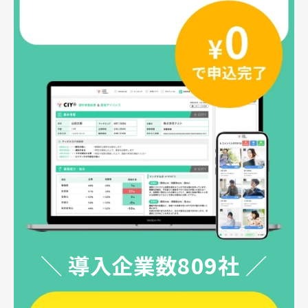
＼ 導入企業数809社 ／