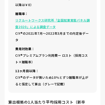
以降は￥0）
離職率：
リクルートワークス研究所「全国就業実態パネル調
査2020」による調査データ
CIY®の2021年7月〜2022年3月までの内定後デー
タ
費用対効果：
CIY®プレミアムプラン利用費ー ロスト（採用コス
ト×離職率）
12ヶ月目以降：
CIY®のデータが無いため10％とずつ離職率が上が
ると仮定して算出（グレーで記載）
算出根拠の1人当たり平均採用コスト（新卒