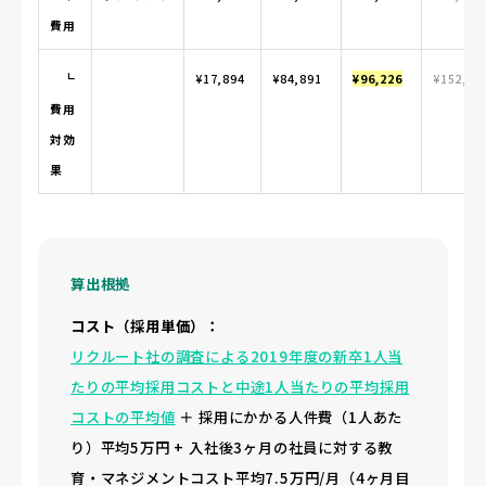
費用
┗
¥17,894
¥84,891
¥96,226
¥152,90
費用
対効
果
算出根拠
コスト（採用単価）：
リクルート社の調査による2019年度の新卒1人当
たりの平均採用コストと中途1人当たりの平均採用
コストの平均値
＋
採用にかかる人件費（1人あた
り）平均5万円 +
入社後3ヶ月の社員に対する教
育・マネジメントコスト平均7.5万円/月（4ヶ月目