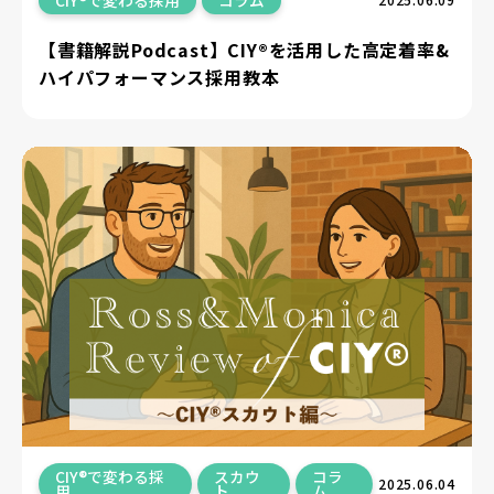
【書籍解説Podcast】CIY®を活用した高定着率&
ハイパフォーマンス採用教本
CIY®で変わる採
スカウ
コラ
2025.06.04
用
ト
ム