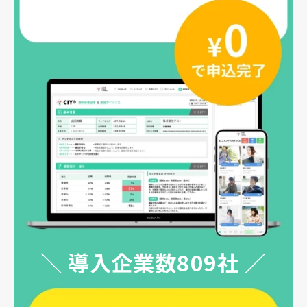
＼ 導入企業数809社 ／