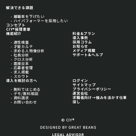
解決できる課題
- 離職率を下げたい
- ハイパフォーマーを採用したい
コンセプト
CIY®倫理憲章
機能紹介
料金&プラン
導入事例
採用コラム
- 適性検査
お知らせ
- 才能カルテ
メディア掲載
- 求める人物像分析
サポート&ヘルプ
- 社員分析
- クロス分析
- 面接台本
- 応募者管理
- 求人掲載
- スカウト
導入を検討の方へ
ログイン
サイトマップ
プライバシーポリシー
- 無料ではじめる
運営会社
- デモ/無料相談
求職者向け→強みを活かす仕事
- 資料請求
探し
- お問い合わせ
© CIY®