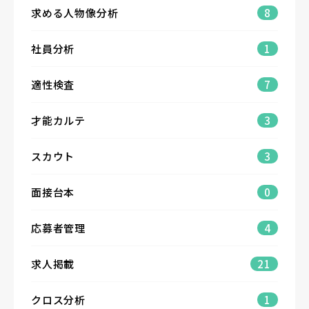
求める人物像分析
8
社員分析
1
適性検査
7
才能カルテ
3
スカウト
3
面接台本
0
応募者管理
4
求人掲載
21
クロス分析
1