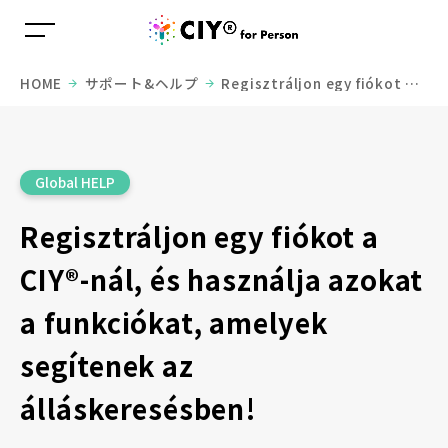
HOME
サポート&ヘルプ
Regisztráljon egy fiókot a
CIY®-nál, és használja azokat a funkciókat, amelyek
segítenek az álláskeresésben!
Global HELP
Regisztráljon egy fiókot a
CIY®-nál, és használja azokat
a funkciókat, amelyek
segítenek az
álláskeresésben!