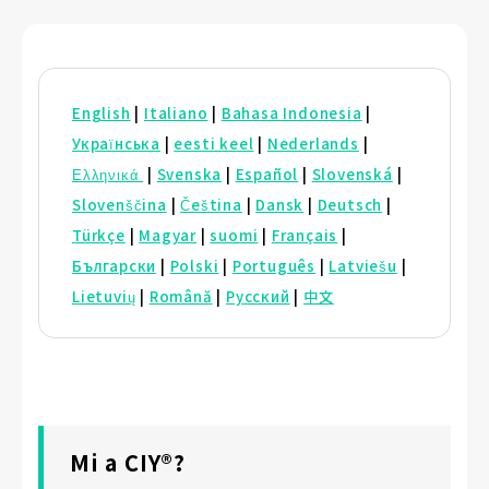
English
|
Italiano
|
Bahasa Indonesia
|
Українська
|
eesti keel
|
Nederlands
|
Ελληνικά
|
Svenska
|
Español
|
Slovenská
|
Slovenščina
|
Čeština
|
Dansk
|
Deutsch
|
Türkçe
|
Magyar
|
suomi
|
Français
|
Български
|
Polski
|
Português
|
Latviešu
|
Lietuvių
|
Română
|
Русский
|
中文
Mi a CIY®?