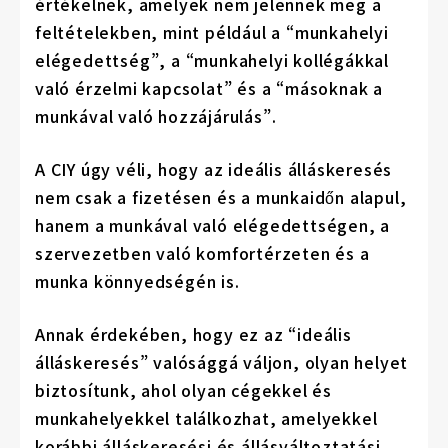
értékelnek, amelyek nem jelennek meg a
feltételekben, mint például a “munkahelyi
elégedettség”, a “munkahelyi kollégákkal
való érzelmi kapcsolat” és a “másoknak a
munkával való hozzájárulás”.
A CIY úgy véli, hogy az ideális álláskeresés
nem csak a fizetésen és a munkaidőn alapul,
hanem a munkával való elégedettségen, a
szervezetben való komfortérzeten és a
munka könnyedségén is.
Annak érdekében, hogy ez az “ideális
álláskeresés” valósággá váljon, olyan helyet
biztosítunk, ahol olyan cégekkel és
munkahelyekkel találkozhat, amelyekkel
korábbi álláskeresési és állásváltoztatási