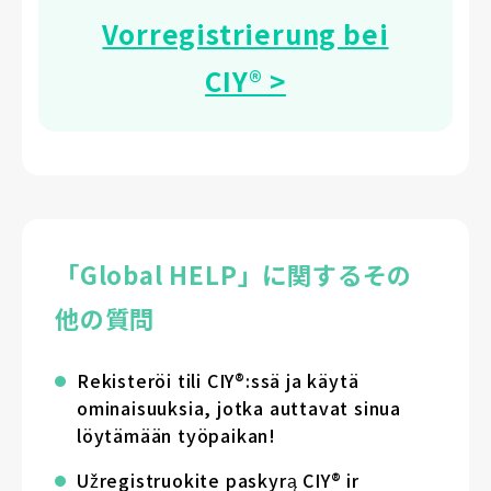
Vorregistrierung bei
CIY® >
「Global HELP」に関するその
他の質問
Rekisteröi tili CIY®:ssä ja käytä
ominaisuuksia, jotka auttavat sinua
löytämään työpaikan!
Užregistruokite paskyrą CIY® ir