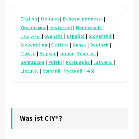
English
|
Italiano
|
Bahasa Indonesia
|
Українська
|
eesti keel
|
Nederlands
|
Ελληνικά
|
Svenska
|
Español
|
Slovenská
|
Slovenščina
|
Čeština
|
Dansk
|
Deutsch
|
Türkçe
|
Magyar
|
suomi
|
Français
|
Български
|
Polski
|
Português
|
Latviešu
|
Lietuvių
|
Română
|
Русский
|
中文
Was ist CIY®?