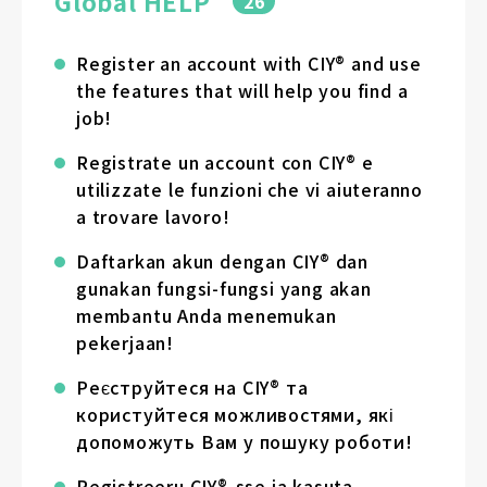
Global HELP
26
Register an account with CIY® and use
the features that will help you find a
job!
Registrate un account con CIY® e
utilizzate le funzioni che vi aiuteranno
a trovare lavoro!
Daftarkan akun dengan CIY® dan
gunakan fungsi-fungsi yang akan
membantu Anda menemukan
pekerjaan!
Реєструйтеся на CIY® та
користуйтеся можливостями, які
допоможуть Вам у пошуку роботи!
Registreeru CIY®-sse ja kasuta