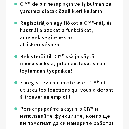
CIY®’de bir hesap açın ve iş bulmanıza
yardımcı olacak özellikleri kullanın!
Regisztráljon egy fiókot a CIY®-nál, és
használja azokat a funkciókat,
amelyek segítenek az
álláskeresésben!
Rekisteröi tili CIY®:ssä ja käytä
ominaisuuksia, jotka auttavat sinua
löytämään työpaikan!
Enregistrez un compte avec CIY® et
utilisez les fonctions qui vous aideront
à trouver un emploi !
Регистрирайте акаунт в CIY® и
използвайте функциите, които ще
ви помогнат да си намерите работа!