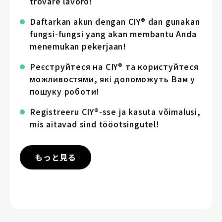
trovare lavoro!
Daftarkan akun dengan CIY® dan gunakan
fungsi-fungsi yang akan membantu Anda
menemukan pekerjaan!
Реєструйтеся на CIY® та користуйтеся
можливостями, які допоможуть Вам у
пошуку роботи!
Registreeru CIY®-sse ja kasuta võimalusi,
mis aitavad sind tööotsingutel!
もっと見る