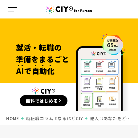
就活・転職の
準備を
まるごと
AI
で
自動化
無料ではじめる
HOME
就転職コラム #なるほどCIY
他人はあなたをどう
見てる？「他己分析」のポイント