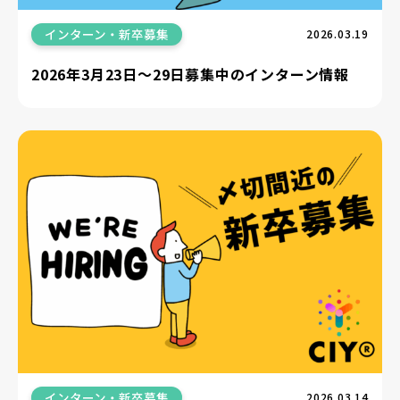
インターン・新卒募集
2026.03.19
2026年3月23日〜29日募集中のインターン情報
インターン・新卒募集
2026.03.14