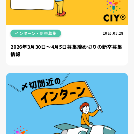
インターン・新卒募集
2026.03.28
2026年3月30日〜4月5日募集締め切りの新卒募集
情報