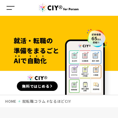
就活・転職の
準備を
まるごと
AI
で
自動化
無料ではじめる
HOME
就転職コラム #なるほどCIY