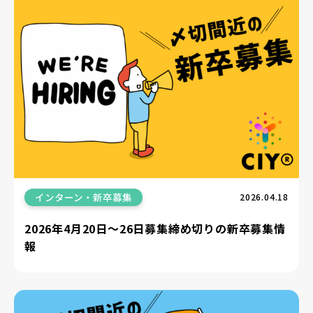
インターン・新卒募集
2026.04.18
2026年4月20日〜26日募集締め切りの新卒募集情
報