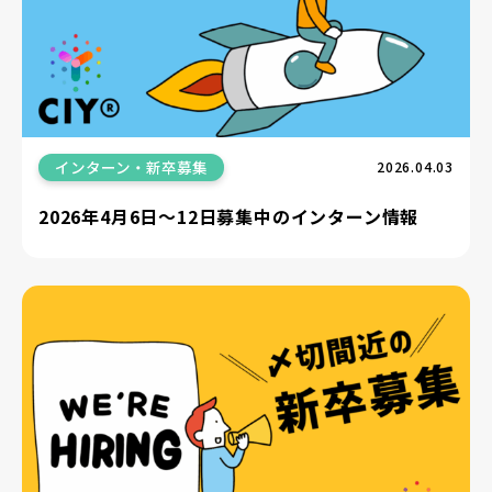
インターン・新卒募集
2026.04.03
2026年4月6日〜12日募集中のインターン情報