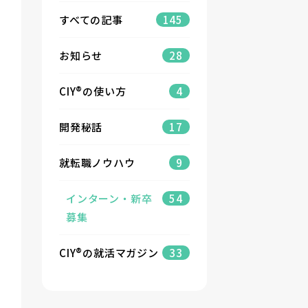
すべての記事
145
お知らせ
28
CIY®の使い方
4
開発秘話
17
就転職ノウハウ
9
インターン・新卒
54
募集
CIY®の就活マガジン
33