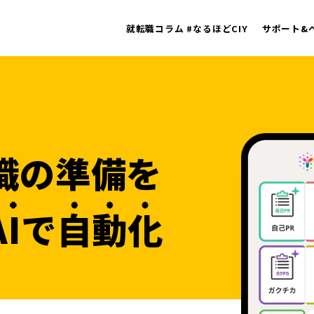
就転職コラム #なるほどCIY
サポート&
職の
準備を
AI
で
自動化